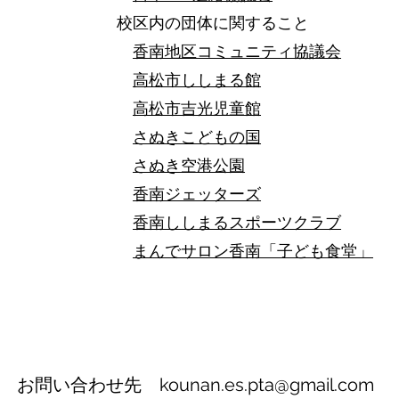
校区内の団体に関すること
香南地区コミュニティ協議会
高松市ししまる館
高松市吉光児童館
さぬきこどもの国
さぬき空港公園
香南ジェッターズ
香南ししまるスポーツクラブ
​
まんでサロン香南「子ども食堂」
お問い合わせ先
kounan.es.pta@gmail.com